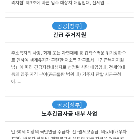
리지침' 제3조에 따른 입주 대상자 매입임대, 전세임......
공공[정부]
긴급 주거지원
주소득자의 사망, 화재 또는 자연재해 등 갑작스러운 위기상황으
로 인하여 생계유지가 곤란한 저소득 가구로서 「긴급복지지원
법」에 따라 긴급지원대상자로 선정된 사람 매입임대, 전세임대
등의 입주 자격 부여(공급물량 범위 내) 거주지 관할 시군구청
에......
공공[정부]
노후긴급자금 대부 사업
만 60세 이상의 국민연금 수급자 전･월세보증금, 의료비(배우자
포함), 배우자 장제비, 재해복구비 용도의 긴급 자금을 저금리로