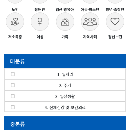
노인
장애인
임신·영유아
아동·청소년
청년·중장년
저소득층
여성
가족
지역사회
정신보건
대분류
1. 일자리
2. 주거
3. 일상생활
4. 신체건강 및 보건의료
5. 정신건강 및 심리정서
중분류
6. 보호 및 돌봄∙요양