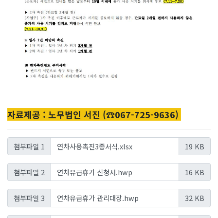
자료제공 : 노무법인 서진 (☎067-725-9636)
연차사용촉진3종서식.xlsx
첨부파일 1
19 KB
연차유급휴가 신청서.hwp
첨부파일 2
16 KB
연차유급휴가 관리대장.hwp
첨부파일 3
32 KB