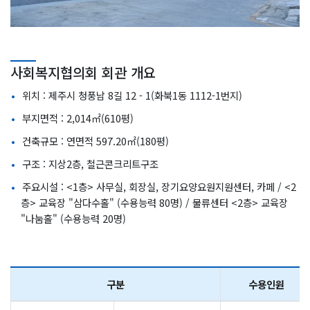
사회복지협의회 회관 개요
위치 : 제주시 청풍남 8길 12 - 1(화북1동 1112-1번지)
부지면적 : 2,014㎡(610평)
건축규모 : 연면적 597.20㎡(180평)
구조 : 지상2층, 철근콘크리트구조
주요시설 : <1층> 사무실, 회장실, 장기요양요원지원센터, 카페 / <2
층> 교육장 "삼다수홀" (수용능력 80명) / 물류센터 <2층> 교육장
"나눔홀" (수용능력 20명)
구분
수용인원