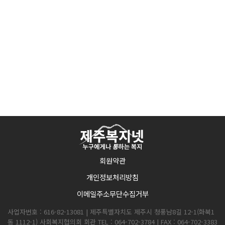
회원약관
개인정보처리방침
이메일주소무단수집거부
사업자번호 : 616-82-13081 | 제주특별자치도 제주시 청풍남8길 12-1(화북1
동 1112-1) 사회복지협의회 회관 TEL : 064-702-3784 | FAX : 064-702-3383