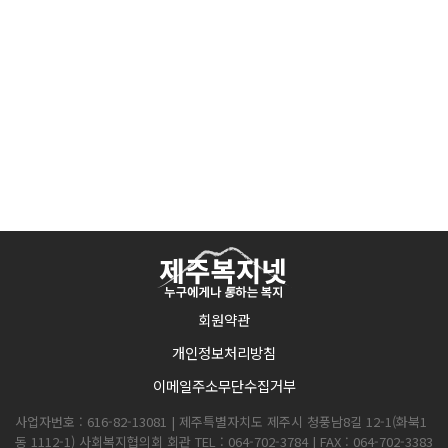
회원약관
개인정보처리방침
이메일주소무단수집거부
사업자번호 : 616-82-13081 | 제주특별자치도 제주시 청풍남8길 12-1(화북1
동 1112-1) 사회복지협의회 회관 TEL : 064-702-3784 | FAX : 064-702-3383