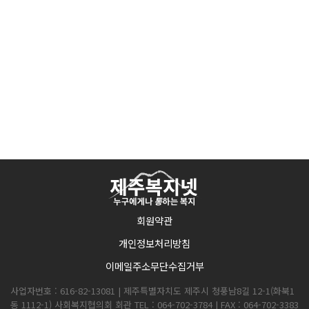
회원약관
개인정보처리방침
이메일주소무단수집거부
사업자번호 : 616-82-13081 | 제주특별자치도 제주시 청풍남8길 12-1(화북1
동 1112-1) 사회복지협의회 회관 TEL : 064-702-3784 | FAX : 064-702-3383