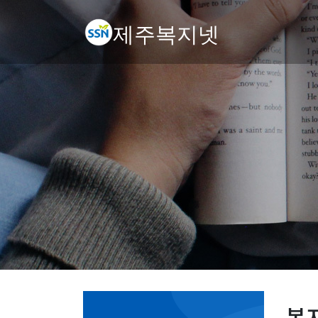
제주복지넷
복