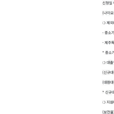
신청일 
(나이요
❍ 제외
- 중소
- 제주
* 중소
❍ 대출
(신규대출
(대환대
* 신규
❍ 지원
(보전율