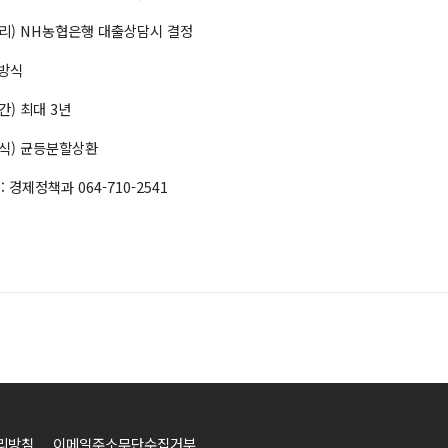
리) NH농협은행 대출상담시 결정
방식
간) 최대 3년
식) 균등분할상환
: 경제정책과 064-710-2541
리방침
이메일주소무단수집거부