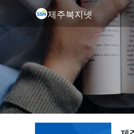
제주복지넷
제