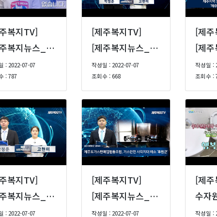
제주복지TV]
[제주복지TV]
[제주
[제주복지뉴스_8] 6월 22일부터 보호대상 아동, 만 24세까지 기존시설에서 자립준비 가능, 제주농아인협회, 제26회 농아인의 날 기념식 개최 등 (22년 6월 3주)
[제주복지뉴스_7] - 제주사회서비스원, 공공돌봄서비스 제공을 위한 종합재가센터 개소, 제주보조기기센터 정보통신기기 체험 전시회 개최 등 (22년 6월 2주)
: 2022-07-07
작성일 : 2022-07-07
작성일 : 2
 : 787
조회수 : 668
조회수 : 
제주복지TV]
[제주복지TV]
[제주
[제주복지뉴스_4] - 제주도지사 후보, 6대 핵심 아젠다 대부분 수용 등 (22년 5월 3주)
[제주복지뉴스_3] 제주가스판매조합, 가스안전 사각지대 해소/선정주간활동센터 개원/제주도, 장애인생산품 우선구매율 2년 연속‘전국 1위’/여성안심세트 소개 (22년 5월 2주)
: 2022-07-07
작성일 : 2022-07-07
작성일 : 2