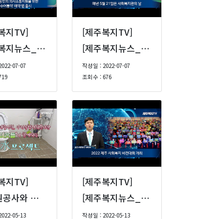
복지TV]
[제주복지TV]
[제주복지뉴스_6] - 제주지역 농인의 의사소통지원을 위한 ‘제주수어통역’예약 앱 출시 등 (22년 6월 1주)
[제주복지뉴스_5] 매년 5월 21일은 사회복지관의 날, 제주도, 장애아 가정 돌봄 서비스 대상·시간 확대 등 (22년 5월 4주)
022-07-07
작성일 : 2022-07-07
719
조회수 : 676
복지TV]
[제주복지TV]
수자원공사와 제주시청, 아라종합사회복지관 '좋은이웃들' 이 함께하는 행복水프로젝트
[제주복지뉴스_2] 2022 제주 사회복지 비전대회 개최 등 (22년 5월 1주차)
022-05-13
작성일 : 2022-05-13