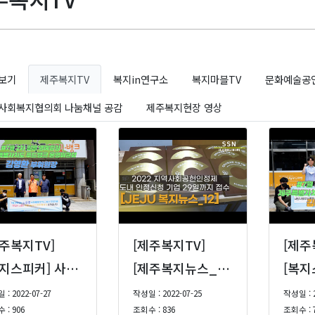
보기
제주복지TV
복지in연구소
복지마블TV
문화예술공
사회복지협의회 나눔채널 공감
제주복지현장 영상
제주복지TV]
[제주복지TV]
[제주
[복지스피커] 사랑나눔푸드마켓·뱅크 7월 2차 일일 명예점장 제주특별자치도 푸드뱅크 운영위원회 김영환 부위원장
[제주복지뉴스_12] - 2022 지역사회공헌인정제 29일까지 접수 등 [22년 7월 2주]
: 2022-07-27
작성일 : 2022-07-25
작성일 : 2
 : 906
조회수 : 836
조회수 : 