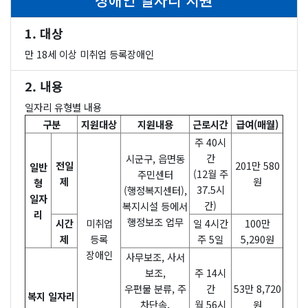
1. 대상
만 18세 이상 미취업 등록장애인
2. 내용
일자리 유형별 내용
구분
지원대상
지원내용
근로시간
급여(매월)
주 40시
간
시군구, 읍면동
전일
201만 580
일반
(12월 주
주민센터
제
원
형
37.5시
(행정복지센터),
일자
간)
복지시설 등에서
리
행정보조 업무
시간
미취업
일 4시간
100만
제
등록
주 5일
5,290원
장애인
사무보조, 사서
보조,
주 14시
우편물 분류, 주
간
53만 8,720
복지 일자리
차단속,
월 56시
원