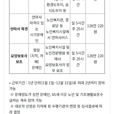
환경도우미, 급
간
식도우미 등
안마사
노인복지관, 경
자격이 있
일 5시간
로당 등
126만 220
안마사 파견
는
주 25시
노인복지시설에
원
시각장애
간
서 안마서비스
인
노인복지시설 및
발달
노인전문병원 등
일 5시간
요양보호사
(지적, 자
126만 220
에서
주 25시
보조
폐)
원
요양보호사의 업
간
장애인
무 보조
• 근무기간 : 1년 단위(1월 1일~12월 31일)로 최대 2년까지 참여
가능
※ 장애정도가 심한 장애인, 65세 이상 노인 및 기초생활보장수
급자는 계속 참여 가능
※ 대상자 선정은 지자체 등 수행기관의 면접 등 심사결과에 따
라 결정