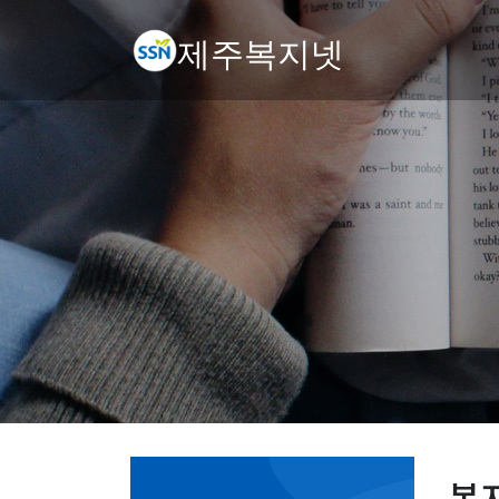
제주복지넷
복