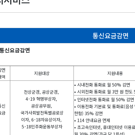
통신요금감면
 통신요금감면
감면
지원대상
지원내용
내역
• 시내전화 통화료 월 50% 감면
• 시외전화 통화료 월 3만 원 한도 
전상군경, 공상군경,
4･19 혁명부상자,
• 인터넷전화 통화료 월 50% 감면
통신
공상공무원,
• 이동전화 기본료 및 통화료(음성
요금
국가사회발전특별공로상
한함) 35% 감면
이자, 6･18자유상이자,
• 114 안내요금 면제
5･18민주화운동부상자
• 초고속인터넷, 휴대인터넷 이용
월 30% 감면(가구 당 1회선)