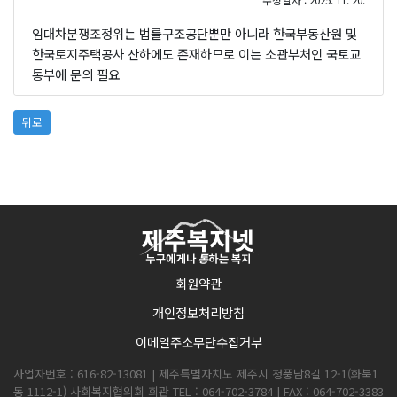
수정일자 : 2025. 11. 20.
임대차분쟁조정위는 법률구조공단뿐만 아니라 한국부동산원 및
한국토지주택공사 산하에도 존재하므로 이는 소관부처인 국토교
통부에 문의 필요
뒤로
회원약관
개인정보처리방침
이메일주소무단수집거부
사업자번호 : 616-82-13081 | 제주특별자치도 제주시 청풍남8길 12-1(화북1
동 1112-1) 사회복지협의회 회관 TEL : 064-702-3784 | FAX : 064-702-3383