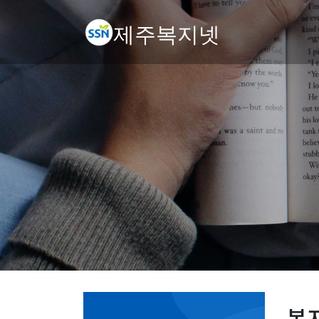
제주복지넷
복