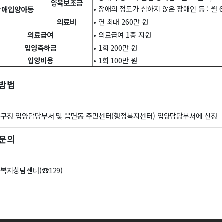
양육보조금
• 장애의 정도가 심하지 않은 장애인 등 : 월 6
장애입양아동
의료비
• 연 최대 260만 원
의료급여
• 의료급여 1종 지원
입양축하금
• 1회 200만 원
입양비용
• 1회 100만 원
 방법
구청 입양담당부서 및 읍면동 주민센터(행정복지센터) 입양담당부서에 신청
 문의
복지상담센터(☎129)