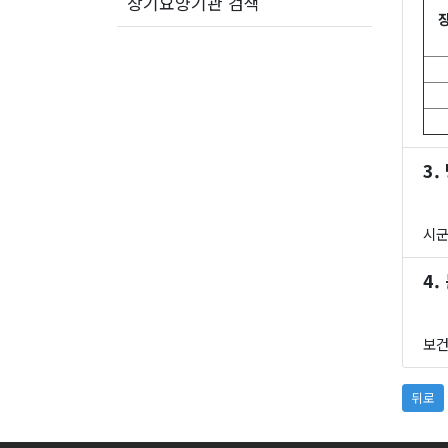
장기요양기관 검색
3.
시군
4.
보건
뒤로