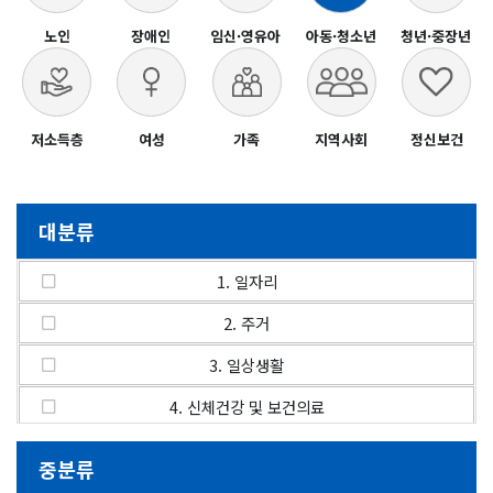
노인
장애인
임신·영유아
아동·청소년
청년·중장년
저소득층
여성
가족
지역사회
정신보건
대분류
1. 일자리
2. 주거
3. 일상생활
4. 신체건강 및 보건의료
5. 정신건강 및 심리정서
중분류
6. 보호 및 돌봄∙요양