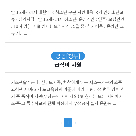
만 15세∼24세 대한민국 청소년 구분 지원내용 국가 간청소년교
류 · 참가자격 : 만 16세~24세 청소년· 운영기간 : 연중· 모집인원
: 10여 명(국가별 상이)· 모집시기 : 5월 중· 참가비용 : 온라인 교
류 시......
공공[정부]
급식비 지원
기초생활수급자, 한부모가족, 차상위계층 등 저소득가구의 초중
고학생 자녀※ 시·도교육청의 기준에 따라 지원대상 범위 상이 학
기 중 중식비 지원(무상급식 지역 제외)※ 현재는 모든 지역에서
초·중·고·특수학교의 전체 학생에게 무상급식 실시 읍면동......
‹
1
›