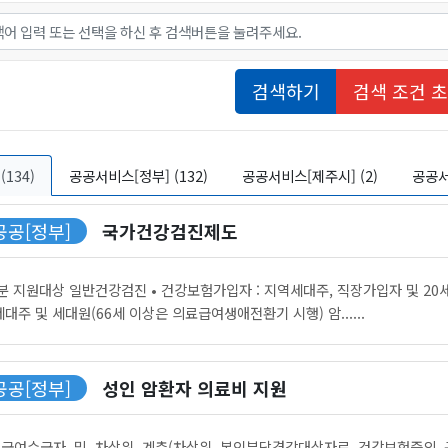
5. 정신건강 및 심리정서
어
6. 보호 및 돌봄∙요양
7. 보육 및 교육
검색하기
검색 조건 
8. 문화 및 여가
9. 안전 및 권익보장
(134)
공공서비스[정부] (132)
공공서비스[제주시] (2)
공공서
10. 바우처사업
공공[정부]
국가건강검진제도
 지원대상 일반건강검진 • 건강보험가입자 : 지역세대주, 직장가입자 및 20세
세대주 및 세대원(66세 이상은 의료급여생애전환기 시행) 암......
공공[정부]
성인 암환자 의료비 지원
급여수급자 및 차상위 계층(차상위 본인부담경감대상자로 건강보험증의 구분자 