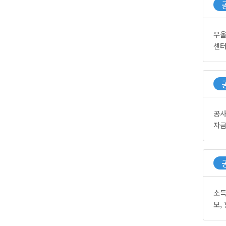
우울
센터
공사
자금
소득
모,