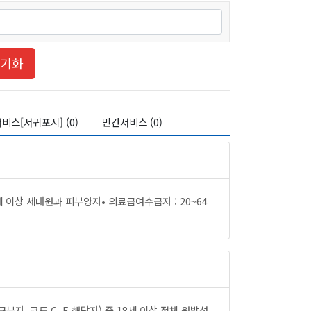
초기화
비스[서귀포시] (0)
민간서비스 (0)
 이상 세대원과 피부양자• 의료급여수급자 : 20~64
코드 C, E 해당자) 중 18세 이상 전체 원발성