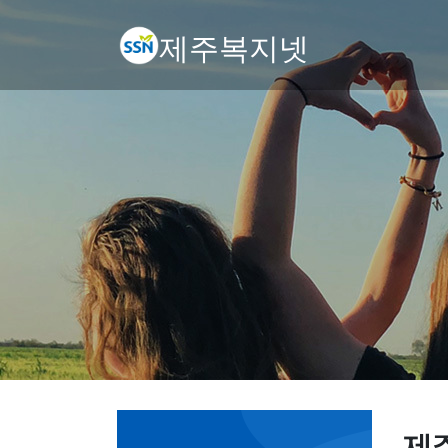
제주복지넷
제