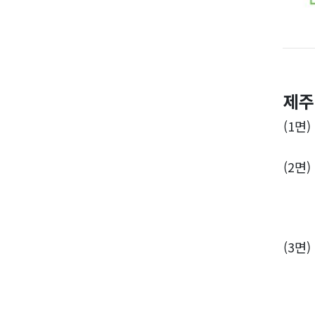
제주
(1면
(2면
청년
‘희망
(3면
제1
제주