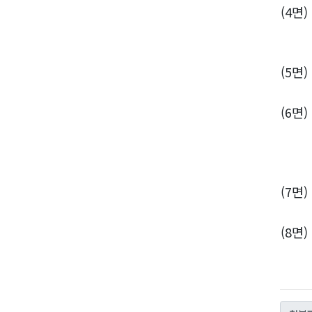
(4면
사회
(5면
(6면
(칼럼
(찾
(7면
(8면
(기