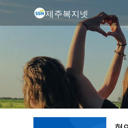
제주복지넷
협