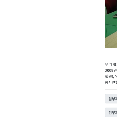
우리 협
2009
활원),
봉사연합
첨부파
첨부파