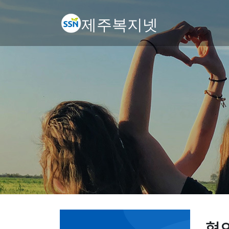
제주복지넷
협