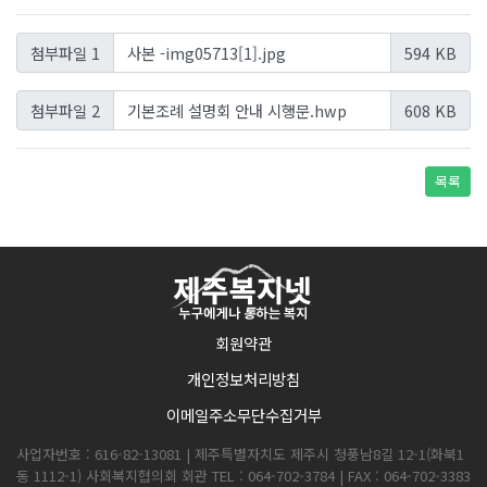
사본 -img05713[1].jpg
첨부파일 1
594 KB
기본조례 설명회 안내 시행문.hwp
첨부파일 2
608 KB
목록
회원약관
개인정보처리방침
이메일주소무단수집거부
사업자번호 : 616-82-13081 | 제주특별자치도 제주시 청풍남8길 12-1(화북1
동 1112-1) 사회복지협의회 회관 TEL : 064-702-3784 | FAX : 064-702-3383