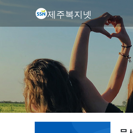
제주복지넷
문