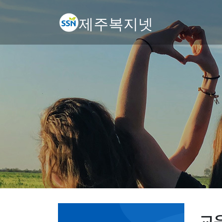
제주복지넷
교