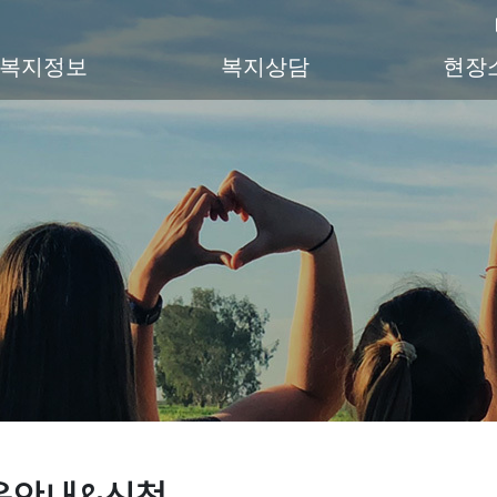
복지정보
복지상담
현장
육안내&신청