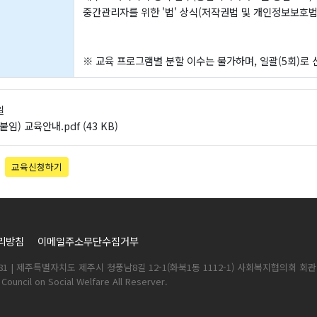
중간관리자를 위한 '법' 상식(저작권법 및 개인정보보호법
※ 교육 프로그램별 분할 이수는 불가하며, 일괄(5회)로
일
(붙임) 교육안내.pdf
(43 KB)
교육신청하기
리방침
이메일주소무단수집거부
81 | 제주특별자치도 제주시 청풍남8길 12-1(화북1동 1112-1) 사회복지협의회 회관 TEL : 0
Council on Social Welfare All Reserver.