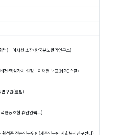
화법) - 이서원 소장(한국분노관리연구소)
비전·핵심가치 설정 - 이재현 대표(NPO스쿨)
석연구원(웰펌)
회적협동조합 휴먼임팩트)
 - 황성준 전문연구위원(제주연구원 사회복지연구센터)