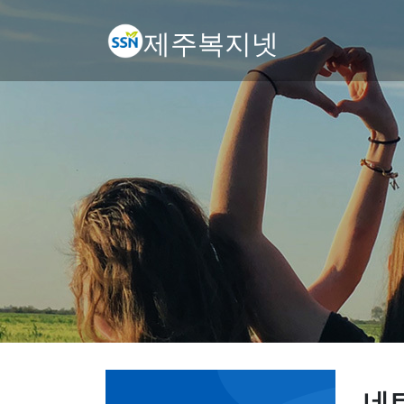
제주복지넷
네