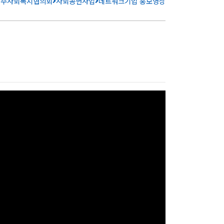
제주사회복지협의회
사회공헌사업
네트워크기업 홍보영상