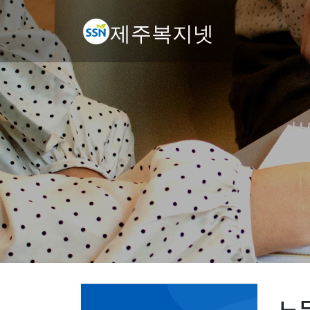
제주복지넷
노