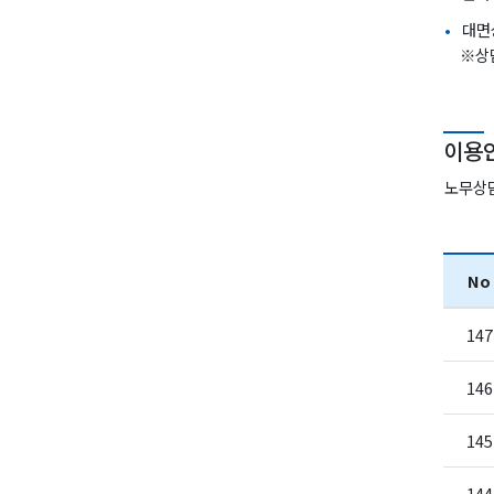
대면
※상
이용
노무상담
No
147
146
145
144