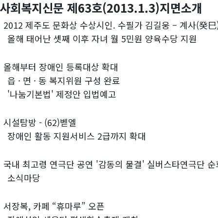
사회복지신문 제63호(2013.1.3)지면소개
)
2012 제주도 문화상 수상시인. 수필가 김길웅 – 계사(癸巳
 태어난 셋째 이후 자녀 월 5민원 양육수당 지원
)
올해부터 장애인 등록대상 확대
 면 · 동 복지위원 구성 완료
눔기본법' 제정안 입법예고
)
시설탐방 - (62)벧엘
인 활동 지원서비스 2급까지 확대
)
국내 최고령 연극단 공연 '감동의 물결' 실버스타연극단 순
식마당
)
서장복, 카페 “휴마루” 오픈