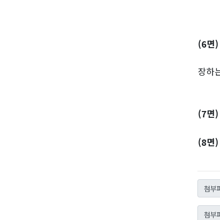
장애
'노
(6면
(시
장하
(기
(7면
(8면
(기획
첨부파
첨부파