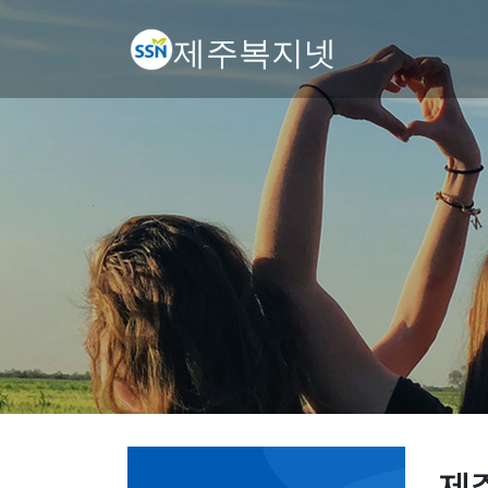
제주복지넷
제