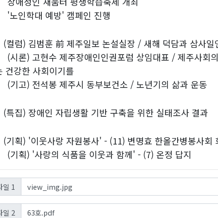
성인 새움터 평생학습축제 개최
인학대 예방' 캠페인 진행
)
(컬럼) 김범훈 前 제주일보 논설실장 / 새해 덕담과 삼사일
론) 고현수 제주장애인인권포럼 상임대표 / 제주사회의 
는 건강한 사회이기를
고) 전석봉 제주시 동부보건소 / 노년기의 삶과 운동
)
(특집) 장애인 자립생활 기반 구축을 위한 실태조사 결과
)
(기획) '이웃사랑 자원봉사' - (11) 변명효 한올간병봉사회
) '사랑의 식품을 이웃과 함께' - (7) 온정 답지
view_img.jpg
일 1
63호.pdf
일 2