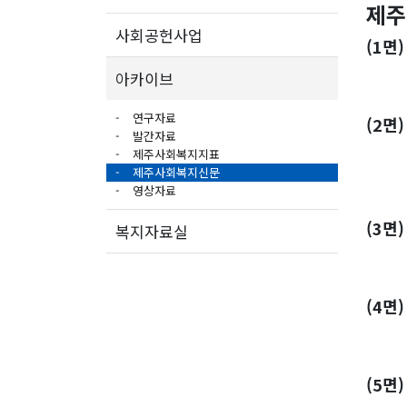
제주
사회공헌사업
(1면
올해
아카이브
연구자료
(2면
발간자료
읍 ·
제주사회복지지표
제주사회복지신문
'나
영상자료
(3면
복지자료실
장애
(4면
소
(5면