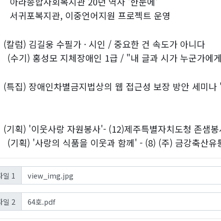
종합사회복지관 20년 역사 '한눈에'
포복지관, 이중언어지원 프로젝트 운영
)
(칼럼) 김길웅 수필가 · 시인 / 중요한 건 속도가 아니다
) 홍성모 지체장애인 1급 / "내 글과 시가 누군가에게 
)
(특집) 장애인차별금지법상의 웹 접근성 보장 방안 세미나
)
(기획) '이웃사랑 자원봉사'- (12)제주특별자치도청 존샘
) '사랑의 식품을 이웃과 함께' - (8) (주) 금강축산유
view_img.jpg
일 1
64호.pdf
일 2