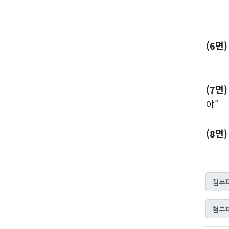
아라
서귀
(6면
(수기
(7면
야"
(8면
(기획
첨부파
첨부파