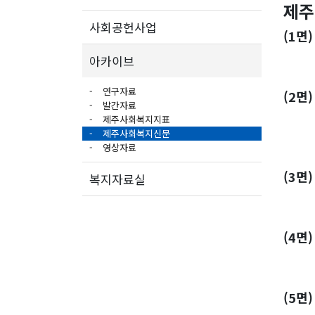
제주
사회공헌사업
(1면
동절
아카이브
연구자료
(2면
발간자료
뇌수
제주사회복지지표
제주사회복지신문
노인
영상자료
(3면
복지자료실
지역
(4면
소
(5면