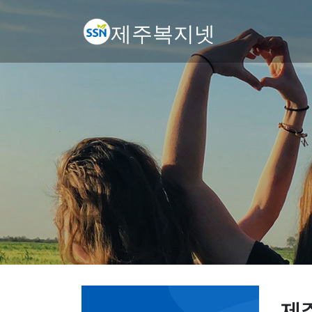
제주복지넷
제